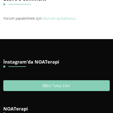
Yorum yapabilmek için
oturum açmalısınız
.
İnstagram’da NOATerapi
Bizi Takip Edin
NOATerapi