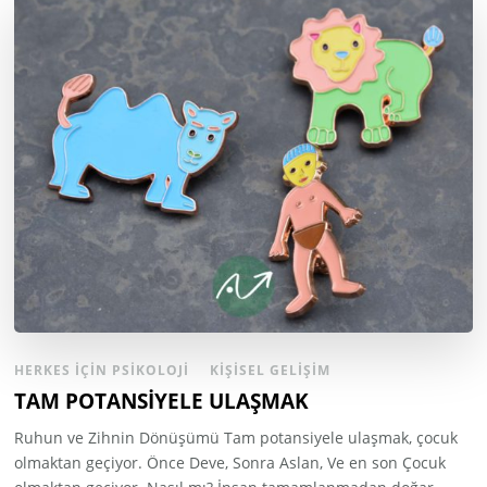
HERKES İÇIN PSIKOLOJI
KIŞISEL GELIŞIM
TAM POTANSİYELE ULAŞMAK
Ruhun ve Zihnin Dönüşümü Tam potansiyele ulaşmak, çocuk
olmaktan geçiyor. Önce Deve, Sonra Aslan, Ve en son Çocuk