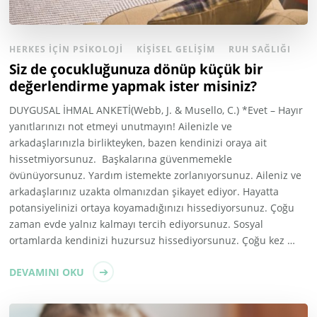
HERKES İÇIN PSIKOLOJI
KIŞISEL GELIŞIM
RUH SAĞLIĞI
Siz de çocukluğunuza dönüp küçük bir
değerlendirme yapmak ister misiniz?
DUYGUSAL İHMAL ANKETİ(Webb, J. & Musello, C.) *Evet – Hayır
yanıtlarınızı not etmeyi unutmayın! Ailenizle ve
arkadaşlarınızla birlikteyken, bazen kendinizi oraya ait
hissetmiyorsunuz. Başkalarına güvenmemekle
övünüyorsunuz. Yardım istemekte zorlanıyorsunuz. Aileniz ve
arkadaşlarınız uzakta olmanızdan şikayet ediyor. Hayatta
potansiyelinizi ortaya koyamadığınızı hissediyorsunuz. Çoğu
zaman evde yalnız kalmayı tercih ediyorsunuz. Sosyal
ortamlarda kendinizi huzursuz hissediyorsunuz. Çoğu kez …
DEVAMINI OKU