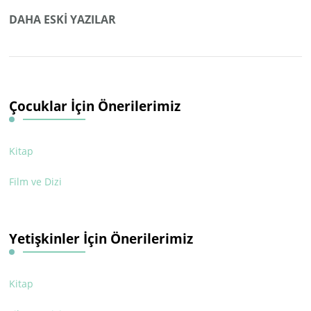
gezinmesi
DAHA ESKI YAZILAR
Çocuklar İçin Önerilerimiz
Kitap
Film ve Dizi
Yetişkinler İçin Önerilerimiz
Kitap