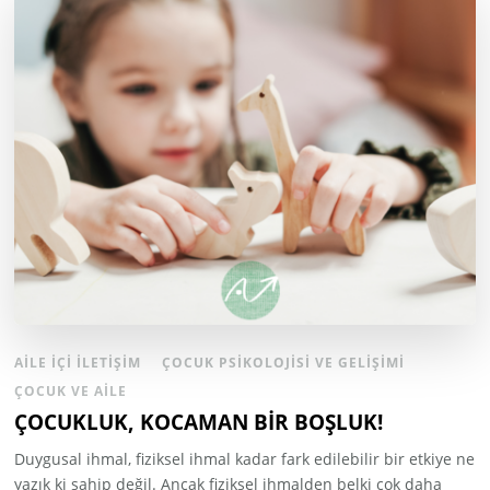
AILE İÇI İLETIŞIM
ÇOCUK PSIKOLOJISI VE GELIŞIMI
ÇOCUK VE AILE
ÇOCUKLUK, KOCAMAN BİR BOŞLUK!
Duygusal ihmal, fiziksel ihmal kadar fark edilebilir bir etkiye ne
yazık ki sahip değil. Ancak fiziksel ihmalden belki çok daha