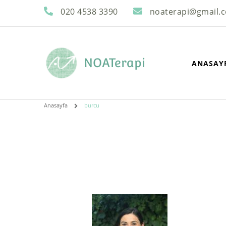
020 4538 3390
noaterapi@gmail.
NOATerapi
ANASAY
Anasayfa
burcu