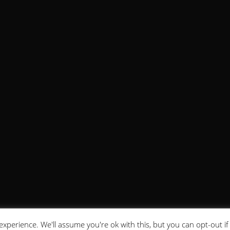
xperience. We'll assume you're ok with this, but you can opt-out i
dır. Bu sitede yer alan yazılar bilgilendirme amaçlıdır. Tanı