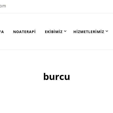
com
FA
NOATERAPI
EKIBIMIZ
HIZMETLERIMIZ
burcu