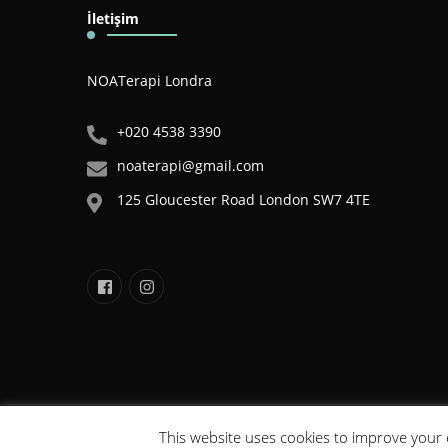
İletişim
NOATerapi Londra
+020 4538 3390
noaterapi@gmail.com
125 Gloucester Road London SW7 4TE
This website uses cookies to improve your e
NOA©2020 . Tüm Hakları Saklı