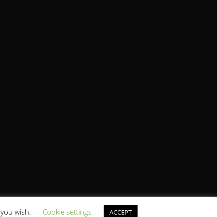
f you wish.
Cookie settings
 ve tedavi için kullanılamaz.
ACCEPT