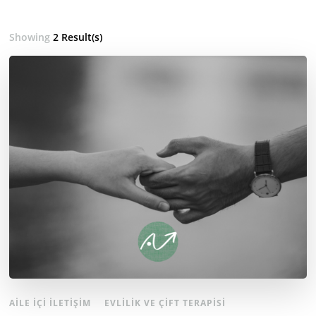
Showing
2 Result(s)
AILE İÇI İLETIŞIM
EVLILIK VE ÇIFT TERAPISI