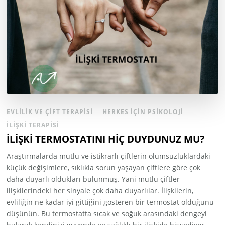
EVLILIK VE ÇIFT TERAPISI
HERKES İÇIN PSIKOLOJI
İLIŞKI TERAPISI
İLİŞKİ TERMOSTATINI HİÇ DUYDUNUZ MU?
Araştırmalarda mutlu ve istikrarlı çiftlerin olumsuzluklardaki
küçük değişimlere, sıklıkla sorun yaşayan çiftlere göre çok
daha duyarlı oldukları bulunmuş. Yani mutlu çiftler
ilişkilerindeki her sinyale çok daha duyarlılar. İlişkilerin,
evliliğin ne kadar iyi gittiğini gösteren bir termostat olduğunu
düşünün. Bu termostatta sıcak ve soğuk arasındaki dengeyi