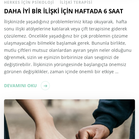
HERKES İÇIN PSIKOLOJI
İLIŞKI TERAPISI
DAHA İYİ BİR İLİŞKİ İÇİN HAFTADA 6 SAAT
İlişkinizde yaşadığınız problemleriniz kitap okuyarak, hafta
sonu ilişki atölyelerine katılarak veya çift terapisine giderek
çözülemez. Öncelikle yaşadığınız bir çok problemin çözüme
ulaşmayacağını bilmekle başlamak gerek. Bununla birlikte,
mutlu çiftleri mutsuz olanlardan ayıran şeyin neler olduğunu
öğrenmek, sizin ve eşinizin birbirinize olan sevginizi de
değiştirebilir. İlişkinizin yörüngesinde başlangıçta önemsiz
görünen değişiklikler, zaman içinde önemli bir etkiye …
DEVAMINI OKU