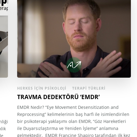
HERKES İÇIN PSIKOLOJI
TERAPI TÜRLERI
TRAVMA DEDEKTÖRÜ ‘EMDR’
EMDR Nedir? “Eye Movement Desensitization and
Reprocessing” kelimelerinin baş harfi ile isimlendirilen
bir psikoterapi yaklaşımı olan EMDR, “Göz Hareketleri
liği
ile Duyarsızlaştırma ve Yeniden İşleme” anlamına
lik
gelmektedir. EMDR Francine Shapiro tarafından ilk kez
de