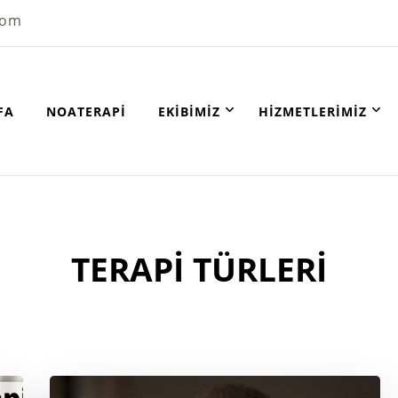
com
FA
NOATERAPI
EKIBIMIZ
HIZMETLERIMIZ
TERAPI TÜRLERI