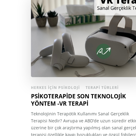
HERKES İÇIN PSIKOLOJI
TERAPI TÜRLERI
PSİKOTERAPİDE SON TEKNOLOJİK
YÖNTEM -VR TERAPİ
Teknolojinin Terapötik Kullanımı Sanal Gerçeklik
Terapisi Nedir? Avrupa ve ABD’de uzun süredir etkin
üzerine bir çok araştırma yapılmış olan sanal gerçek
terapisi özellikle kaygı bozuklukları ve özgül fobiler