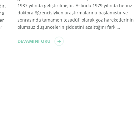
1987 yılında geliştirilmiştir. Aslında 1979 yılında henüz
dır.
doktora öğrencisiyken araştırmalarına başlamıştır ve
ma
sonrasında tamamen tesadüfi olarak göz hareketlerinin
er
olumsuz düşüncelerin şiddetini azalttığını fark …
ir
DEVAMINI OKU