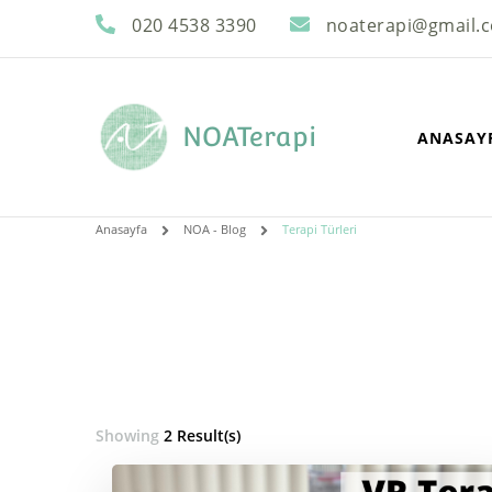
020 4538 3390
noaterapi@gmail.
NOATerapi
ANASAY
Anasayfa
NOA - Blog
Terapi Türleri
Showing
2 Result(s)