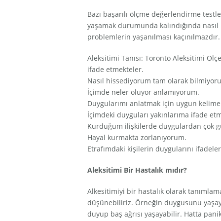
Bazı başarılı ölçme değerlendirme testle
yaşamak durumunda kalındığında nasıl iler
problemlerin yaşanılması kaçınılmazdır
Aleksitimi Tanısı: Toronto Aleksitimi Ölç
ifade etmekteler.
Nasıl hissediyorum tam olarak bilmiyor
İçimde neler oluyor anlamıyorum.
Duygularımı anlatmak için uygun kelimel
İçimdeki duyguları yakınlarıma ifade etm
Kurduğum ilişkilerde duygulardan çok g
Hayal kurmakta zorlanıyorum.
Etrafımdaki kişilerin duygularını ifadeler
Aleksitimi Bir Hastalık mıdır?
Alkesitimiyi bir hastalık olarak tanımlama
düşünebiliriz. Örneğin duygusunu yaşaya
duyup baş ağrısı yaşayabilir. Hatta panik 