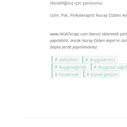
Hissettiğiniz için şanslısınız.
Uzm. Psk., Psikoterapist Nuray Özben Av
www.NOATerapi.com ibaresi eklenmek şartıy
yapılabilir, ancak Nuray Özben Avşar’ın i
başka yerde yayınlanamaz.
aleksitimi
duygularımız
duygusağırlığı
duygusal sağırl
hissetmek
kişisel gelişim
Post