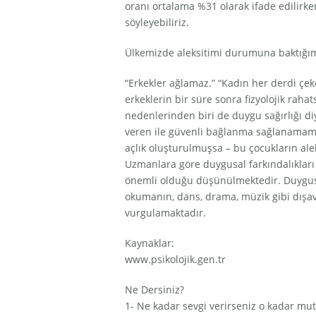
oranı ortalama %31 olarak ifade edilirk
söyleyebiliriz.
Ülkemizde aleksitimi durumuna baktığımı
“Erkekler ağlamaz.” “Kadın her derdi çek
erkeklerin bir süre sonra fizyolojik rahat
nedenlerinden biri de duygu sağırlığı d
veren ile güvenli bağlanma sağlanamamış
açlık oluşturulmuşsa – bu çocukların ale
Uzmanlara göre duygusal farkındalıkları a
önemli olduğu düşünülmektedir. Duygusal
okumanın, dans, drama, müzik gibi dışavu
vurgulamaktadır.
Kaynaklar:
www.psikolojik.gen.tr
Ne Dersiniz?
1- Ne kadar sevgi verirseniz o kadar mu