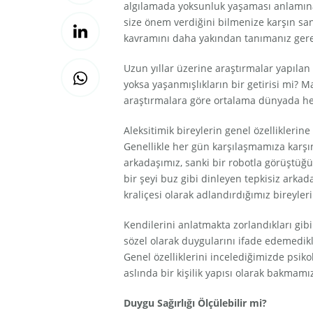
algılamada yoksunluk yaşaması anlamına
size önem verdiğini bilmenize karşın sank
kavramını daha yakından tanımanız gerekt
Uzun yıllar üzerine araştırmalar yapılan d
yoksa yaşanmışlıkların bir getirisi mi?
araştırmalara göre ortalama dünyada her
Aleksitimik bireylerin genel özelliklerin
Genellikle her gün karşılaşmamıza karş
arkadaşımız, sanki bir robotla görüştüğ
bir şeyi buz gibi dinleyen tepkisiz arkada
kraliçesi olarak adlandırdığımız bireyle
Kendilerini anlatmakta zorlandıkları gib
sözel olarak duygularını ifade edemedikle
Genel özelliklerini incelediğimizde psiko
aslında bir kişilik yapısı olarak bakmam
Duygu Sağırlığı Ölçülebilir mi?