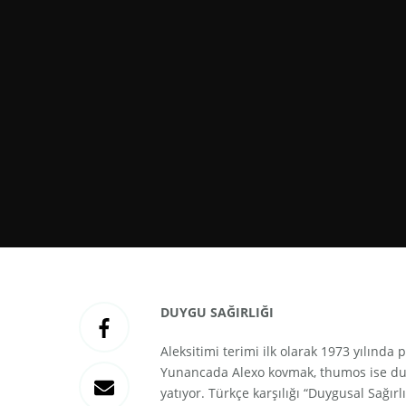
DUYGU SAĞIRLIĞI
Aleksitimi terimi ilk olarak 1973 yılında 
Yunancada Alexo kovmak, thumos ise du
yatıyor. Türkçe karşılığı “Duygusal Sağırl