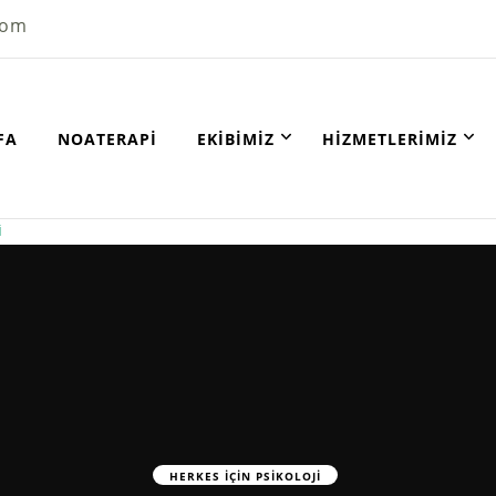
com
FA
NOATERAPI
EKIBIMIZ
HIZMETLERIMIZ
İ
HERKES İÇIN PSIKOLOJI