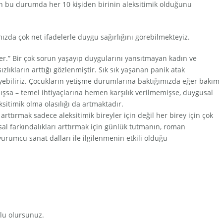
en bu durumda her 10 kişiden birinin aleksitimik olduğunu
zda çok net ifadelerle duygu sağırlığını görebilmekteyiz.
er.” Bir çok sorun yaşayıp duygularını yansıtmayan kadın ve
sızlıkların arttığı gözlenmiştir. Sık sık yaşanan panik atak
iyebiliriz. Çocukların yetişme durumlarına baktığımızda eğer bakım
sa – temel ihtiyaçlarına hemen karşılık verilmemişse, duygusal
ksitimik olma olasılığı da artmaktadır.
rttırmak sadece aleksitimik bireyler için değil her birey için çok
 farkındalıkları arttırmak için günlük tutmanın, roman
rumcu sanat dalları ile ilgilenmenin etkili olduğu
tlu olursunuz.