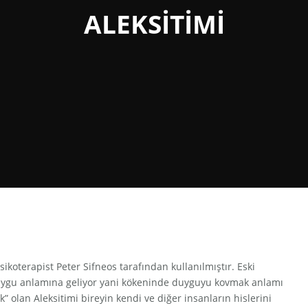
ALEKSİTİMİ
psikoterapist Peter Sifneos tarafından kullanılmıştır. Eski
ygu anlamına geliyor yani kökeninde duyguyu kovmak anlamı
ık” olan Aleksitimi bireyin kendi ve diğer insanların hislerini