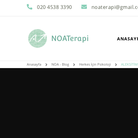
020 4538 3390
noaterapi@gmail.
NOATerapi
ANASAY
Anasayfa
NOA - Blog
Herkes İçin Psikoloji
ALEKSİTİM