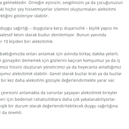
 gelmektedir. Örneğin eşinizin, sevgilinizin ya da çocuğunuzun
i hiçbir şey hissetmiyorlar izlemini oluşturmaları aleksitimi
iğini gösteriyor olabilir.
uygu sağırlığı – duygulara karşı duyarsızlık – kişilik yapısı mı
 Maalesef kesin olarak budur denilemiyor. Bunun yanında
 10 kişiden biri aleksitimik.
e baktığımızda onları anlamak için aslında birkaç dakika yeterli.
ın günaydın dememek için gözlerini kaçıran komşumuz ya da iş
ümüz hissini oluşturan yöneticimiz ya da heyecanla anlattığımız
şımız aleksitimik olabilir. Genel olarak buzlar kralı ya da buzlar
ri bir kez daha aleksitimi gözüyle değerlendirmekte yarar var.
i çevresini anlamakta da sorunlar yaşayan aleksitimik bireyler
ri için bedensel rahatsızlıklara daha çok yakalanabiliyorlar.
lojik bir durum olarak değerlendirilebilecek duygu sağırlığına
ız da önemli.