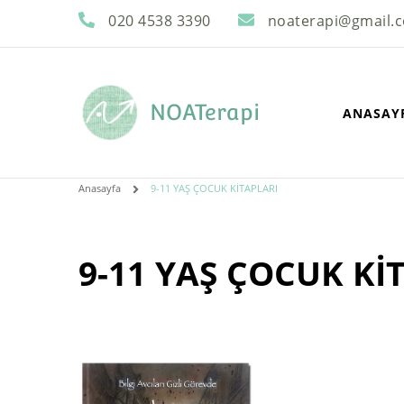
020 4538 3390
noaterapi@gmail.
NOATerapi
ANASAY
Anasayfa
9-11 YAŞ ÇOCUK KİTAPLARI
9-11 YAŞ ÇOCUK Kİ