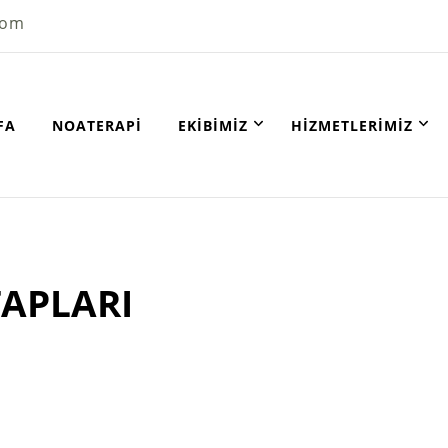
com
FA
NOATERAPI
EKIBIMIZ
HIZMETLERIMIZ
TAPLARI