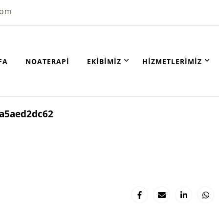
com
FA
NOATERAPI
EKIBIMIZ
HIZMETLERIMIZ
7a5aed2dc62