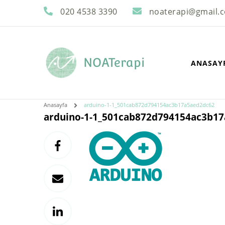
020 4538 3390
noaterapi@gmail.
NOATerapi
ANASAY
Anasayfa
arduino-1-1_501cab872d794154ac3b17a5aed2dc62
arduino-1-1_501cab872d794154ac3b1