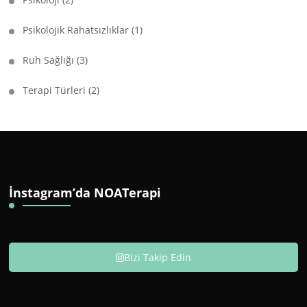
Psikolojik Rahatsızlıklar
(1)
Ruh Sağlığı
(3)
Terapi Türleri
(2)
İnstagram’da NOATerapi
Bizi Takip Edin