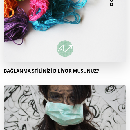
BAĞLANMA STİLİNİZİ BİLİYOR MUSUNUZ?