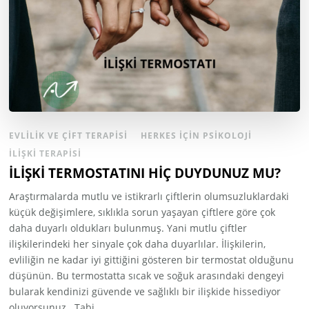
EVLILIK VE ÇIFT TERAPISI
HERKES İÇIN PSIKOLOJI
İLIŞKI TERAPISI
İLİŞKİ TERMOSTATINI HİÇ DUYDUNUZ MU?
Araştırmalarda mutlu ve istikrarlı çiftlerin olumsuzluklardaki
küçük değişimlere, sıklıkla sorun yaşayan çiftlere göre çok
daha duyarlı oldukları bulunmuş. Yani mutlu çiftler
ilişkilerindeki her sinyale çok daha duyarlılar. İlişkilerin,
evliliğin ne kadar iyi gittiğini gösteren bir termostat olduğunu
düşünün. Bu termostatta sıcak ve soğuk arasındaki dengeyi
bularak kendinizi güvende ve sağlıklı bir ilişkide hissediyor
oluyorsunuz. Tabi …