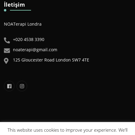
İletişim
NOATerapi Londra
+020 4538 3390
noaterapi@gmail.com
125 Gloucester Road London SW7 4TE
This website uses cookies to improve your experience. We'll
NOA©2020 . Tüm Hakları Saklıdır. Bu sitede yer alan