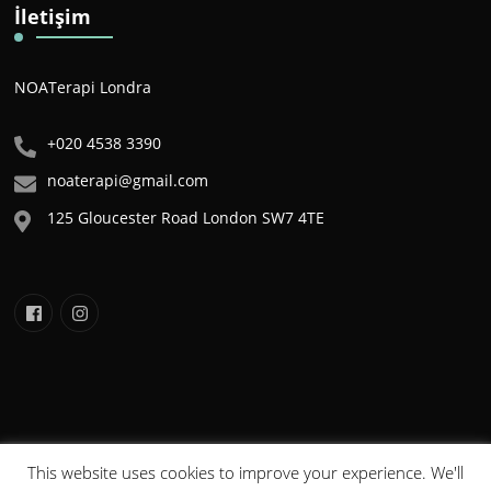
İletişim
NOATerapi Londra
+020 4538 3390
noaterapi@gmail.com
125 Gloucester Road London SW7 4TE
This website uses cookies to improve your experience. We'll
NOA©2020 . Tüm Hakları Saklıdır. Bu sitede yer alan