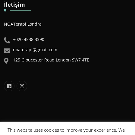
İletişim
NOATerapi Londra
+020 4538 3390
noaterapi@gmail.com
125 Gloucester Road London SW7 4TE
This website uses cookies to improve your experience. We'll
NOA©2020 . Tüm Hakları Saklıdır. Bu sitede yer alan