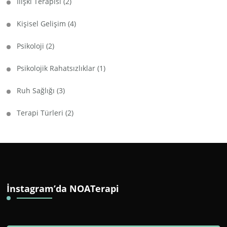
İlişki Terapisi
(2)
Kişisel Gelişim
(4)
Psikoloji
(2)
Psikolojik Rahatsızlıklar
(1)
Ruh Sağlığı
(3)
Terapi Türleri
(2)
İnstagram’da NOATerapi