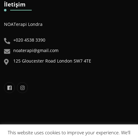
İletişim
NOATerapi Londra
+020 4538 3390
noaterapi@gmail.com
125 Gloucester Road London SW7 4TE
This website uses cookies to improve your experience. We'll
NOA©2020 . Tüm Hakları Saklıdır. Bu sitede yer alan