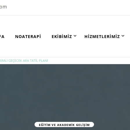
com
FA
NOATERAPI
EKIBIMIZ
HIZMETLERIMIZ
RİMLİ GEÇECEK ARA TATİL PLANI
EĞITIM VE AKADEMIK GELIŞIM