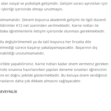
an sosyal ve psikolojik gelişmidir. Gelişim süreci ayrıntıları için
 işbirliği içerisinde olmayı unutmayın.
z olmamalıdır. Dönem boyunca akademik gelişimi ile ilgili düzenli
ldirimler K12 net üzerinden verilmektedir. Karne notları ile
laka öğretmenlerle iletişim içerisinde olunması gerekmektedir.
tla değiştirilmemeli ya da tatil boyunca her fırsatta dile
setmediği sürece başarıyı yakalayamayacaktır. Başarının dış
anabildiği unutulmamalıdır.
irlikte yapabilirsiniz. Karne notları kadar önem vermeniz gereken
rsite sınavına hazırlanırken yapılan deneme sınavları öğrencinin
lere en doğru şekilde göstermektedir. Bu konuya önem verdiğinizi
vlarını daha çok dikkate almasını sağlayacaktır.
BEVEYNLİK