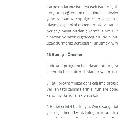
Karne notlarınız ister yüksek ister düş
gerçekten öğrendim mi?” olmalı. Ödevleri
yapmıyorsunuz. Yaptığınız her çalışma siz
ulaşmak için okul dönemlerinizi ve tatill
her şeyi hayatınızdan çıkarmalısınız. Bun
cihazlar ne yazık ki geleceğinizi de elin
uzak durmanız gerektiğini unutmayın. Yarıy
15 Gün için Öneriler:
 Bir tatil programı hazırlayın. Bu progra
ve mutlu hissettirecek planlar yapın. B
 Tatil programınıza ders çalışma prog
Verilen tatil çalışmalarınızı günlere bö
kendinizi kandırmak olacaktır.
 Hedeflerinizi belirleyin. Önce yarıyı
yıllar için hedeflerinizi oluşturun ve bi