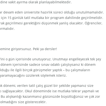
dine vakit ayırma olarak planlayabilmektedir.
dar devam eden üniversite hazırlık süreci olduğu unutulmamalıdır.
 için 15 günlük tatil mutlaka bir program dahilinde geçirilmelidir.
rak geçirilmesi gerektiğini düşünmek yanlış olacaktır. Öğrenciler,
ırmalıdır.
emine giriyorsunuz. Peki ya dersler!
80’ini o gün içerisinde unutuyoruz. Unutmayı engelleyecek tek şey
 dönem içerisinde sadece sınav odaklı çalıştıysanız ki dönem
duğu ile ilgili birçok görüşmeler yaptık – bu çalışmaların
e yaramayacağını üzülerek söylemek isteriz.
 dönemi, verilen tatil çalış güzel bir şekilde yapmanız size
tı sağlayacaktır. Okul döneminde ise mutlaka tekrar yapmalı ve
z. Bu alışkanlığı kazanmanız gözünüzde büyüttüğünüz ve çok zor
 olmadığını size gösterecektir.