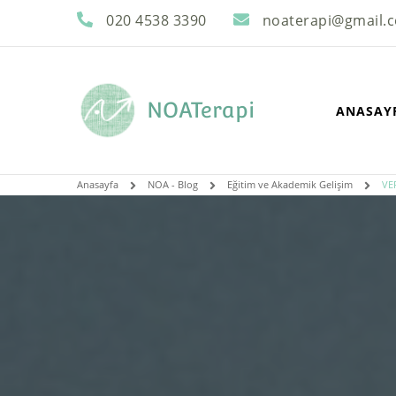
020 4538 3390
noaterapi@gmail.
NOATerapi
ANASAY
Anasayfa
NOA - Blog
Eğitim ve Akademik Gelişim
VE