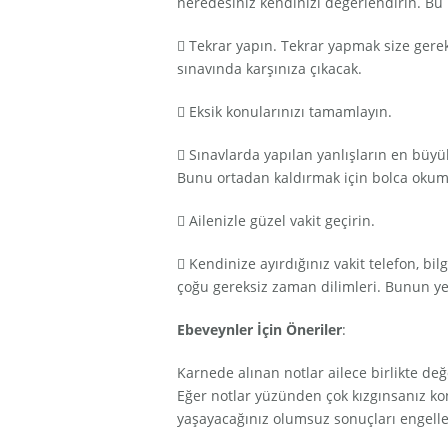
neredesiniz kendinizi değerlendirin. Bu 
 Tekrar yapın. Tekrar yapmak size gereks
sınavında karşınıza çıkacak.
 Eksik konularınızı tamamlayın.
 Sınavlarda yapılan yanlışların en bü
Bunu ortadan kaldırmak için bolca okum
 Ailenizle güzel vakit geçirin.
 Kendinize ayırdığınız vakit telefon, bi
çoğu gereksiz zaman dilimleri. Bunun yeri
Ebeveynler İçin Öneriler
:
Karnede alınan notlar ailece birlikte de
Eğer notlar yüzünden çok kızgınsanız ko
yaşayacağınız olumsuz sonuçları engelle