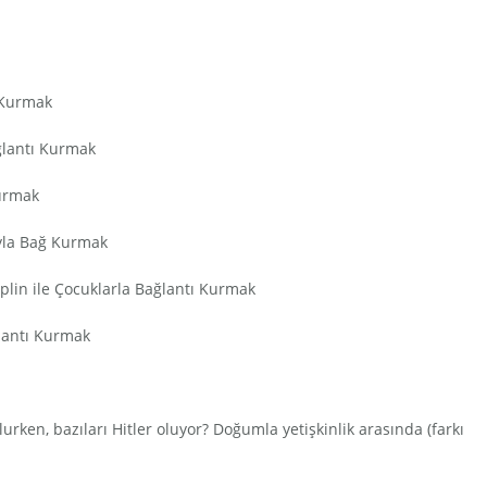
 Kurmak
ğlantı Kurmak
Kurmak
uyla Bağ Kurmak
iplin ile Çocuklarla Bağlantı Kurmak
ğlantı Kurmak
ken, bazıları Hitler oluyor? Doğumla yetişkinlik arasında (farkı