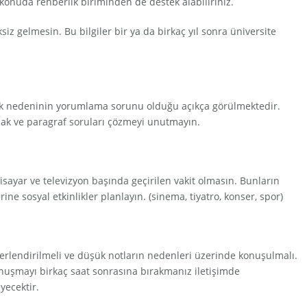
konuda rehberlik biriminden de destek alabiliriniz.
iz gelmesin. Bu bilgiler bir ya da birkaç yıl sonra üniversite
yük nedeninin yorumlama sorunu olduğu açıkça görülmektedir.
ak ve paragraf soruları çözmeyi unutmayın.
lgisayar ve televizyon başında geçirilen vakit olmasın. Bunların
ne sosyal etkinlikler planlayın. (sinema, tiyatro, konser, spor)
ğerlendirilmeli ve düşük notların nedenleri üzerinde konuşulmalı.
nuşmayı birkaç saat sonrasına bırakmanız iletişimde
yecektir.