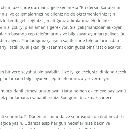
ük olsun üzerinde durmanız gereken nokta “Bu dersin konularını
nizi ve çalışmalarınızı ne aileniz ne de öğretmenleriniz için
in kendi geleceğiniz için attığınız adımlarınız. Hedefinize
erinizi çok iyi planlamanız gerekiyor. Sizi çalışmanızdan alıkoyan
ların başında cep telefonlarınız ve bilgisayar oyunları geliyor. Bu
izden alıyor. Planladığınız çalışma saatlerinde telefonlarınızdan
ıl tatili bu alışkanlığı kazanmak için güzel bir fırsat olacaktır.
m bir yere seyahat olmayabilir. Size iyi gelecek, sizi dinlendirecek
u planlamada bilgisayar ve cep telefonunuza yer vermeyin.
ramınızı dahil etmeyi unutmayın. Hatta hemen eklemeye başlayın
lerek planlamanızı yapabilirsiniz. Son güne bırakmak sadece
l tatili sonunda, 2. Dönemin sonunda ve sonrasında da önümüzdeki
r kağıda yazın. Odanıza asıp her gün hedeflerinize bakın ve