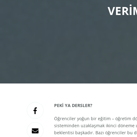
VERİ
PEKİ YA DERSLER?
Öğrenciler yoğun bir eğitim – öğretim dö
sisteminden uzaklaşmak ikinci döneme uyum
beklentisi başkadır. Bazı öğrenciler bu d