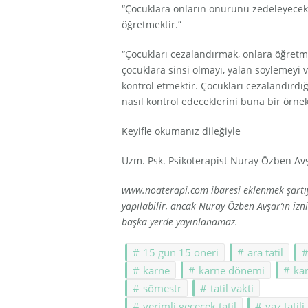
“Çocuklara onların onurunu zedeleyecek 
öğretmektir.”
“Çocukları cezalandırmak, onlara öğretme
çocuklara sinsi olmayı, yalan söylemeyi 
kontrol etmektir. Çocukları cezalandırdı
nasıl kontrol edeceklerini buna bir örnek
Keyifle okumanız dileğiyle
Uzm. Psk. Psikoterapist Nuray Özben Av
www.noaterapi.com ibaresi eklenmek şartıyl
yapılabilir, ancak Nuray Özben Avşar’ın i
başka yerde yayınlanamaz.
15 gün 15 öneri
ara tatil
karne
karne dönemi
kar
sömestr
tatil vakti
verimli geçecek tatil
yaz tatili