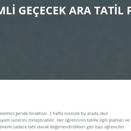
MLİ GEÇECEK ARA TATİL 
nemini geride bıraktılar. 2 hafta sürecek bu arada okul
 sürecini zorlaştırabilir. Her öğrencinin tatille ilgili planları ve
önemi sadece tatil olarak değerlendirdikleri gibi bazı öğrenciler