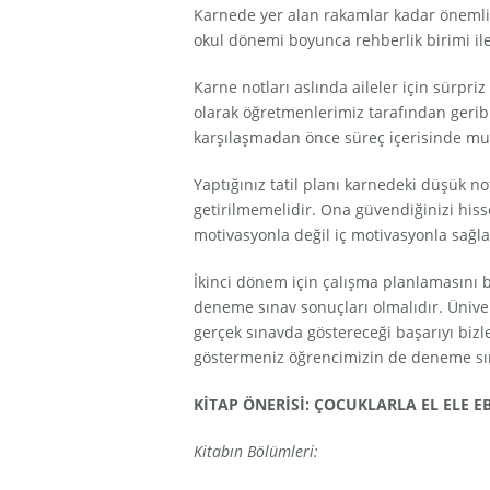
Karnede yer alan rakamlar kadar önemli ol
okul dönemi boyunca rehberlik birimi ile
Karne notları aslında aileler için sürpri
olarak öğretmenlerimiz tarafından geribi
karşılaşmadan önce süreç içerisinde mut
Yaptığınız tatil planı karnedeki düşük no
getirilmemelidir. Ona güvendiğinizi his
motivasyonla değil iç motivasyonla sağl
İkinci dönem için çalışma planlamasını b
deneme sınav sonuçları olmalıdır. Ünive
gerçek sınavda göstereceği başarıyı biz
göstermeniz öğrencimizin de deneme sına
KİTAP ÖNERİSİ: ÇOCUKLARLA EL ELE E
Kitabın Bölümleri: