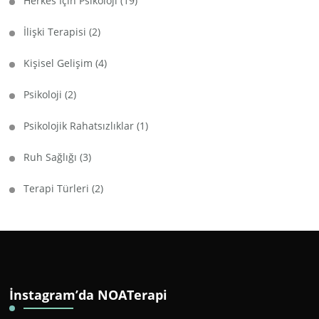
Herkes İçin Psikoloji
(19)
İlişki Terapisi
(2)
Kişisel Gelişim
(4)
Psikoloji
(2)
Psikolojik Rahatsızlıklar
(1)
Ruh Sağlığı
(3)
Terapi Türleri
(2)
İnstagram’da NOATerapi