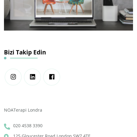
Bizi Takip Edin
NOATerapi Londra
020 4538 3390
125 Gloucester Road London SW7 4TE