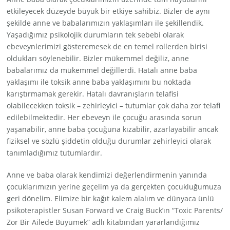
etkileyecek düzeyde büyük bir etkiye sahibiz. Bizler de aynı
şekilde anne ve babalarımızın yaklaşımları ile şekillendik.
Yaşadığımız psikolojik durumların tek sebebi olarak
ebeveynlerimizi gösteremesek de en temel rollerden birisi
oldukları söylenebilir. Bizler mükemmel değiliz, anne
babalarımız da mükemmel değillerdi. Hatalı anne baba
yaklaşımı ile toksik anne baba yaklaşımını bu noktada
karıştırmamak gerekir. Hatalı davranışların telafisi
olabilecekken toksik – zehirleyici – tutumlar çok daha zor telafi
edilebilmektedir. Her ebeveyn ile çocuğu arasında sorun
yaşanabilir, anne baba çocuğuna kızabilir, azarlayabilir ancak
fiziksel ve sözlü şiddetin olduğu durumlar zehirleyici olarak
tanımladığımız tutumlardır.
Anne ve baba olarak kendimizi değerlendirmenin yanında
çocuklarımızın yerine geçelim ya da gerçekten çocukluğumuza
geri dönelim. Elimize bir kağıt kalem alalım ve dünyaca ünlü
psikoterapistler Susan Forward ve Craig Buck’ın “Toxic Parents/
Zor Bir Ailede Büyümek” adlı kitabından yararlandığımız