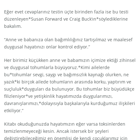
Eğer evet cevaplarınız testin üçte birinden fazla ise bu testi
düzenleyen*Susan Forward ve Craig Buck’ın*söylediklerine
bakalım.
“Anne ve babanıza olan bağımlılığınız tartışılmaz ve maalesef
duygusal hayatınızı onlar kontrol ediyor.”
Her birimiz küçükken anne ve babamızın içimize ektiği zihinsel
ve duygusal tohumlarla büyüyoruz.*Kimi ailelerde
bu*tohumlar sevgi, saygı ve bağımsızlık kaynağı olurken, ne
yazık*ki birçok ailede tohumların arasında korku, yaptırım ve
suçluluk*duyguları da bulunuyor. Bu tohumlar biz büyüdükçe
filizleniyor*ve yetişkinlik hayatımızda duygularımızı,
davranışlarımızı,*dolayısıyla başkalarıyla kurduğumuz ilişkileri
etkiliyor.”
Kitabı okuduğunuzda hayatımızın eğer varsa toksinlerden
temizlenmeyeceği kesin. Ancak istersek bir şeyleri
değiştirebileceğimiz en önemlisi de kendi çocuklarımız için