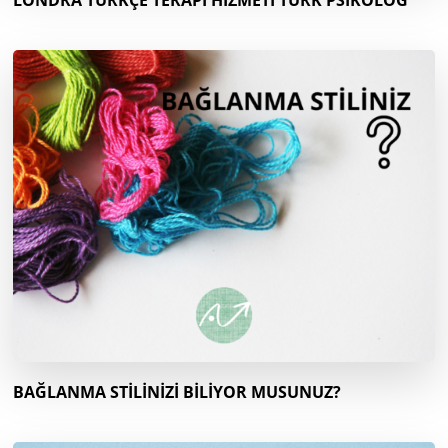
LONDRA TÜRKÇE TERAPİ HİZMETİ TÜRK PSİKOLOG
BAĞLANMA STİLİNİZİ BİLİYOR MUSUNUZ?