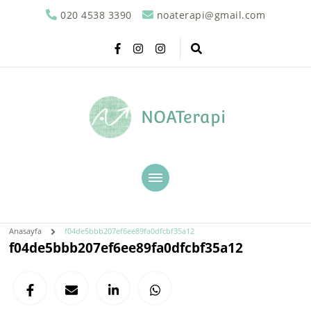
020 4538 3390
noaterapi@gmail.com
NOATerapi
Anasayfa
f04de5bbb207ef6ee89fa0dfcbf35a12
f04de5bbb207ef6ee89fa0dfcbf35a12