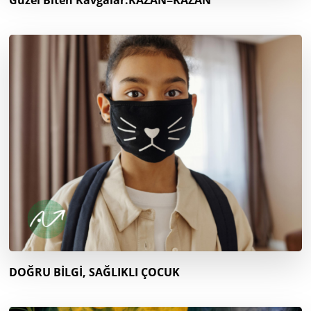
Güzel Biten Kavgalar:KAZAN=KAZAN
DOĞRU BİLGİ, SAĞLIKLI ÇOCUK