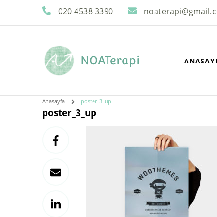
020 4538 3390
noaterapi@gmail.
NOATerapi
ANASAY
Anasayfa
poster_3_up
poster_3_up