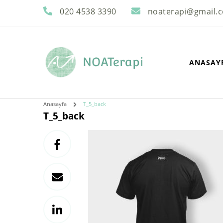
020 4538 3390
noaterapi@gmail.
NOATerapi
ANASAY
Anasayfa
T_5_back
T_5_back