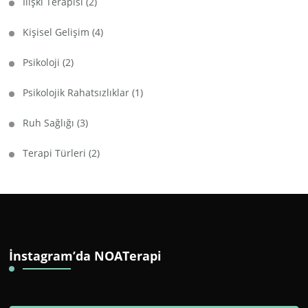
İlişki Terapisi
(2)
Kişisel Gelişim
(4)
Psikoloji
(2)
Psikolojik Rahatsızlıklar
(1)
Ruh Sağlığı
(3)
Terapi Türleri
(2)
İnstagram’da NOATerapi