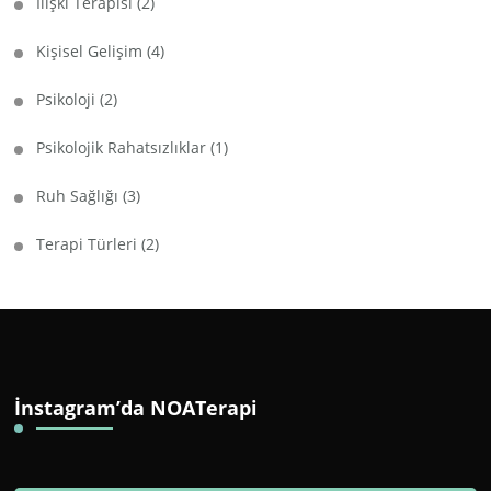
İlişki Terapisi
(2)
Kişisel Gelişim
(4)
Psikoloji
(2)
Psikolojik Rahatsızlıklar
(1)
Ruh Sağlığı
(3)
Terapi Türleri
(2)
İnstagram’da NOATerapi