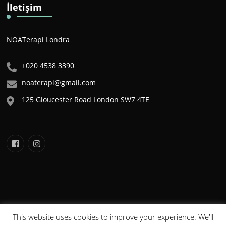
İletişim
NOATerapi Londra
+020 4538 3390
noaterapi@gmail.com
125 Gloucester Road London SW7 4TE
This website uses cookies to improve your experience. We'll
NOA©2020 . Tüm Hakları Saklıdır. Bu sitede yer alan