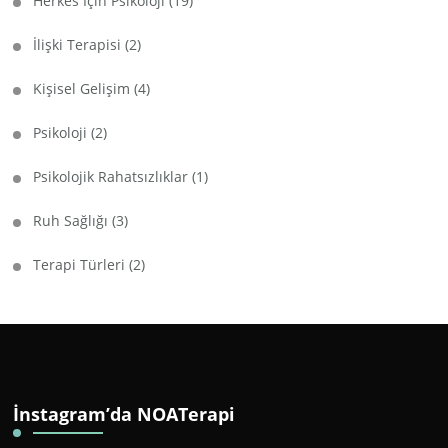
Herkes İçin Psikoloji
(19)
İlişki Terapisi
(2)
Kişisel Gelişim
(4)
Psikoloji
(2)
Psikolojik Rahatsızlıklar
(1)
Ruh Sağlığı
(3)
Terapi Türleri
(2)
İnstagram’da NOATerapi