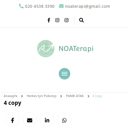
020 4538 3390
noaterapi@gmail.com
NOATerapi
Anasayfa
Herkes İçin Psikoloji
PANİK ATAK
4 copy
4 copy