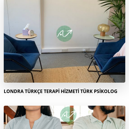
LONDRA TÜRKÇE TERAPİ HİZMETİ TÜRK PSİKOLOG