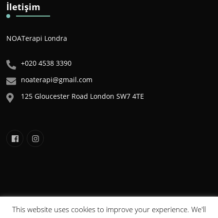
İletişim
NOATerapi Londra
+020 4538 3390
noaterapi@gmail.com
125 Gloucester Road London SW7 4TE
This website uses cookies to improve your experience. We'll
NOA©2020 . Tüm Hakları Saklıdır. Bu sitede yer alan