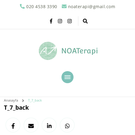
020 4538 3390
noaterapi@gmail.com
NOATerapi
Anasayfa
T_7_back
T_7_back