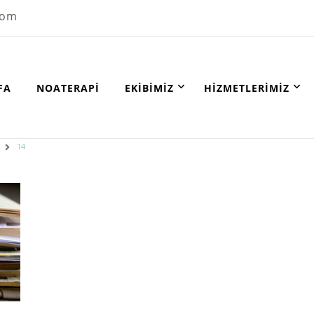
com
FA
NOATERAPI
EKIBIMIZ
HIZMETLERIMIZ
14