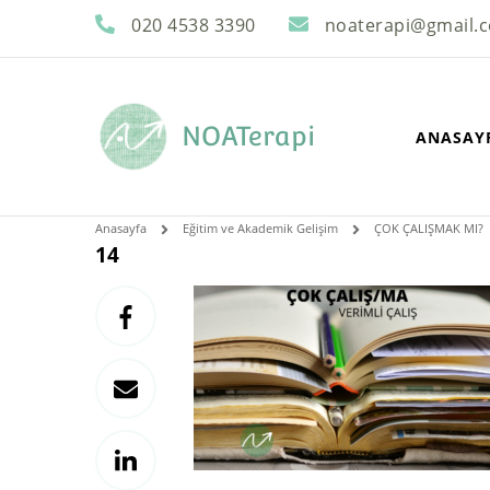
020 4538 3390
noaterapi@gmail.
NOATerapi
ANASAY
Anasayfa
Eğitim ve Akademik Gelişim
ÇOK ÇALIŞMAK MI?
14